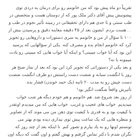
تقریباً دو ماه پیش بود که من خانومم رو برای درمان یه دردی توی
پیشونیش پیش آقای دکتر ملک پور که از دوستان هست و متخصص در
طب سنتی و تا حدی هم دارای تحقیقاتی در زمینه تأثیر نجوم در طب و
… هست بردم. ایشون بعد از ۴۵ دقیقه معاینه دقیق و پرسیدن بیش از
۱۰۰ تا سؤال از من و خانومم یه سری دستورات و داروهایی رو تجویز
کرد که خانومم انجام بده و مصرف کنه. یکی از سؤالهایی که پرسید
این بود که آیا خواب میبینی؟ و اینکه آیا خواب هایی که میبینی رو یادت
میمونه یا نه؟
و بعد یکی از دستوراتی که تجویز کرد این بود که بعد از نماز صبح هر
روز با انگشت سبابه و شصت دست راستش دو طرف انگشت شصت
دست چپش رو به مدت ۲۰ ثانیه (یک حمد خوندن) فشار بده.
تأثیرش واقعاً شگفت انگیز بود!
از روز بعد شروع شد. هم خانومم و هم خودم دیگه هر شب خواب
میدیدیم. خواب های عجیب و غریب. خواب هایی که من میدیدم اونقدر
با کیفیت بود و به قدری با کیفیت توی ذهن من می موند که از تصاویر
و منظره هایی که یک ساعت پیش توی بیداری دیده بودم بهتر می
تونستم اونها رو به یاد بیارم و تصور کنم. تا اینکه بعد از چند روز که
نگران شدم با دکتر تماس گرفتم و بهش گفتم و اون گفت که دیگه اون