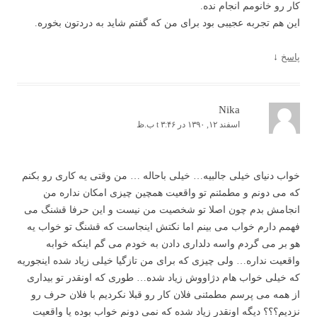
کار رو خانومم انجام نده.
این هم تجربه عجیبی بود برای من که گفتم شاید به دردتون بخوره.
پاسخ
↓
Nika
اسفند ۱۲, ۱۳۹۰ در t ۳:۴۶ ب.ظ
خواب دنیای خیلی جالبیه… خیلی باحاله … من وقتی یه کاری رو بکنم
که می دونم و مطمئنم تو واقعیت همچین چیزی امکان نداره من
انجامش بدم چون اصلا تو شخصیت من نیست و این حرفا قشنگ می
فهمم دارم خواب می بینم اما نکتش اینجاست که قشنگ تو خواب یه
هو بر می گردم واسه دلداری دادن به خودم می گم اینکه خوابه
واقعیت نداره… ولی چیزی که برای من تازگیا خیلی زیاد شده اینجوریه
که خیلی خواب هام دژاووش زیاد شده… طوری که اونقدر تو بیداری
از همه می پرسم مطمئنی فلان کار رو قبلا نکردیم با فلان حرف رو
نزدیم؟؟؟ دیگه اونقدر زیاد شده که نمی دونم خواب بوده یا واقعیت