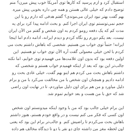
استقبال کرد و ازم پرسید که کارها توی آمریکا خوب پیش میرن؟ منم
توضیح دادم که خیلی عالی هستن و همه چی داره بخوبی پیش میره.
بهم گفت بهتر نبود ایران می‌موندی؟ گفتم هدفی که دارم رو با این
حجم نمی‌تونستم توی ایران اجرا کنم. و بحث ادامه پیدا کرد برای یه
مدت کم که یک دفعه رومو کردم به اون شخص و گفتم من الآن ایران
نیست، بعد یکم دورم رو نگاه کردم و دیدم ایرانه، ادامه دادم اما اینجا
ایرانه! حتماً توی خواب من هستیم. شخصی که باهاش داشتم بحث می
کردم با لحن خیلی معمولی گفت آره الآن توی خواب تو هستیم. این
اولین دفعه بود که بدون اون علامت‌ها می فهمیدم توی خوابم، اما نکته
جالب‌تر این بود که بعد از اینکه فهمیدم خواب هستم و شخصی که
داشتم باهاش بحث می کردم هم اینو بهم گفت، خیلی عادی بحث رو
ادامه دادیم و همچنان اون شخص با من مخالفت می‌کرد با من و برام
دلیل میاورد و من هم برای اون دلیل میاوردم، تا در نهایت اون راضی
شد که حق با من هست و بعد خوابم تموم شد.
این برام خیلی جالب بود که من با وجود اینکه میدونستم اون شخص
اون کسی که فکر می کنم نیست و در واقع خودم هستم، هنوز داشتم
باهاش بحث می‌کردم تا راضیش کنم. و جالب‌تر برام این بود که یعنی
اون لحظه مغز من داشته جای دو نفر با دو تا دیدگاه مخالف هم داده