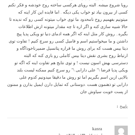
رویا شروع میشه. البته رویای هرکسی ساخته روح خودشه و فکر نکنم
کسی از بیرون بیاد تو خواب یکی دیگه . اما فایده این کار اینه که
میتونیم بفهمیم روح نامحدود ما توی خواب میتونه کسی رو که ندیده تا
حالا شبیه سازی کنه و اگر اره تا چه مقدار میتونه ازش اطلاعات
بگیره.. روش کار مثل اینه که اگر همه ادمای دنیا تو ویکی پدیا پیج
داشتن و ما میخواستیم اسم و فامیل کسی رو سرچ کنیم ! تفاوت توی
دیتا بیس هست که برای روش ما قراره پتانسیل ضمیرناخوداگاه و
ارتباط روح بشری نقش دیتا بیس کاملی رو بازی کنه که البته
دسترسی بهش اسون نیست ! و توی نتایج هم تفاوت اینه که اگه تو
ویکی پدیا فرضا \” علی دارابی \” رو سرچ کنیم ممکنه لیست بلند
بالایی ازین اسم بگیریم اما تو روش ما دقیقا میدونیم کدوم علی
دارابی تو ذهنمون هست .دوستانی که تمایل دارن ایمیل بذارن و ممنون
از پست خوبت سیاوش جان
پاسخ
↓
kasra