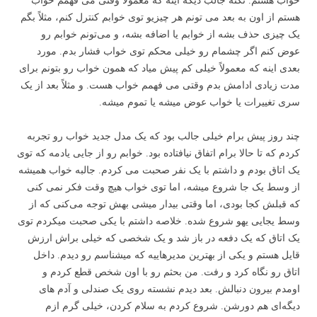
خواب هستم. نکته جالب دیگه اینه که معمولاً وقتی می فهمم خواب
هستم از اون به بعد می تونم هر چیزیو توی خوابم کنترل کنم، مثلاً بگم
یک چیزی حذف بشه از خوابم یا اضافه بشه، و می‌تونم خوابم رو
عوض کنم اگر چشمام رو خیلی محکم توی خواب فشار بدم. مورد
بعدی اینه که معمولاً خیلی کم پیش میاد که همون خواب رو بتونم برای
مدت زیادی ادامش بدم وقتی می فهمم خواب هست. و مثلاً بعد از یک
سری تغییرات یا خواب عوض میشه یا تموم میشه.
چند روز پیش برام خیلی جالب بود که یک مدل جدید خواب رو تجربه
کردم که تا حالا برام اتفاق نیافتاده بود. خوابم رو از جایی یادمه که توی
یک اتاق بودم و داشتم با یک نفر صحبت می کردم. جالبه خواب همیشه
از وسط یک جا شروع میشه، اما توی خواب هیچ وقت فکر نمی کنی
که قبلش کجا بودی، اما وقتی بیدار میشی بهش توجه می‌کنی که از
وسط یجایی یهو شروع شده. خلاصه داشتم با یکی صحبت میکردم توی
یک اتاق که یک دفعه در باز شد و یک شخصی که خیلی براش ارزش
قایل هستم و یکی از بهترین مدیر‌هاییه که میشناسم رو دیدم. داخل
اتاق رو نگاه کرد و رفت. من بحثم رو با اون شخص قطع کردم و
اومدم بیرون دنبالش. بعد دیدم نشسته روی یک صندلی و آدم های
دیگه‌ای هم دورشن. شروع کردم به سلام کردن، خیلی گرم ازم