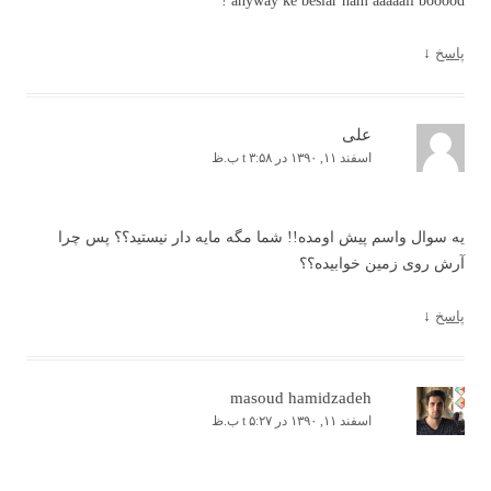
anyway ke besiar ham aaaaali booood !
پاسخ
↓
علی
اسفند ۱۱, ۱۳۹۰ در t ۳:۵۸ ب.ظ
یه سوال واسم پیش اومده!! شما مگه مایه دار نیستید؟؟ پس چرا
آرش روی زمین خوابیده؟؟
پاسخ
↓
masoud hamidzadeh
اسفند ۱۱, ۱۳۹۰ در t ۵:۲۷ ب.ظ