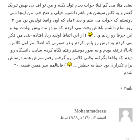
یعنی مثلا می گم قبلا خواب دیدم تولد یکیه و من تو اف بی بهش تبریک
گفتم و یه کانورسیشن هم باهم داشتیم خیلی واضح خب من اینجا نمی
دونستم که خواب می بینم و بعد ۲ماه که اون واقعا تولدش بود من ۳
روز تمام داشتم باهاش بحث می کردم که تو دو ماه پیش تولدت بود و
این حرفا رو زدیم و…
) از این اتفاقا اونقد زیاد افتاده حتی من فکر
می کردم یه درس رو پاس کردم و در صورتی که اصلا سر اون کلاس
تاحالا نرفته بودم و به ضور دوستم رفتم نگاه کردم سایت دانشگاه رو
دیدم که واقعا نگرفتم وقتی کلاس رو گرفتم رفتم سرش همه درساش
برام تکراری بود خط به خطش…
) فاینالمم سر همین قضیه ۲۰
شدم
پاسخ
↓
Mohammadreza
اسفند ۱۴, ۱۳۹۰ در t ۹:۱۹ ب.ظ