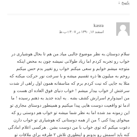
پاسخ
↓
kasra
اسفند ۱۶, ۱۳۹۰ در t ۳:۰۷ ب.ظ
سلام دوستان.به نظر موضوع جالبی میاد.من هم تا بحال هوشیاری در
خواب رو تجربه کردم اما زیاد طولانی نمیشه چون به محض اینکه
متوجه میشم خوابم و سعی میکنم خواب رو تغییر بدم حس میکنم
روحم به میلیون ها ذره تقسیم میشه و با سرعت نور حرکت میکنه که
مثلا به جایی که نیت کردم برم که متاسفانه همون اول راهی از شدت
سرعتش از خواب بیدار میشم ! خواب دنیای فوق العاده ای هست و
من امیدوارم اسرارش کشف بشه . یه ایده جدید به ذهنم رسیده ! ما
ادما تو واقعیت دوست هایی پیدا میکنیم و همینطور دوستای مجازی تو
این زمونه مد شده اما به نظر شما میشه تو خواب هم دوستی رو که
میخوای پیدا کنی ؟ من از همه دوستانی که هوشیاری تو خواب دارن
دعوت میکنم که توی خواب با من دوست بشن . هرکسی اعلام امادگی
کنه باید اسمش رو بدونم و اینطوری تلاش ۲ طرفه برای ملاقات تو