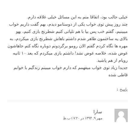
خیلی جالب بود، اتفاقا منم به این مسائل خیلی علاقه دارم.
چند روز پیش توی خواب یکی از دوستامو دیدم، بهم گفت داریم خواب
میبینیم، گفتم خب پس بیا با هم تلپاتی کنیم شطرنج بازی کنیم، یهو
بالای یه ساختمون ظاهر شدم داشتم باهاش شطرنج بازی میکردم، به
مهره ها نگاه کردم گفتم الان رومو برگردونم دوباره نگاه کنم جاهاشون
عوض شده، خلاصه عوض نشد! داشتم بازی میکردم که بعد ۱۰ ثانیه
رویام از هم پاشید.
جدیدا زیاد توی خواب میفهمم که دارم خواب میبینم زندگیم با خوابم
قاطی شده
پاسخ
↓
سارا
مهر ۹, ۱۳۹۴ در t ۷:۲۰ ب.ظ