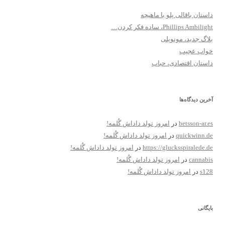
داستان باقالی پلو با ماهیچه
Phillips Ambilight، ساده فکر کردن…
بلاگ جدید، مونوپلی
خواب عجیب
داستان اقتصادی، حباب
آخرین دیدگاه‌ها
betsson-ar.es
در
امروز تولد داداش گُلمه!
quickwinn.de
در
امروز تولد داداش گُلمه!
https://glucksspiralede.de
در
امروز تولد داداش گُلمه!
cannabis
در
امروز تولد داداش گُلمه!
s128
در
امروز تولد داداش گُلمه!
بایگانی