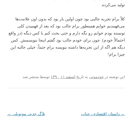
تولید می‌کرده.
کلاً برام تجربه جالبی بود چون اولین بار بود که بدون اون علامت‌ها
می‌فهمدیم خوابم همینطور برام جالب بود که بعد از فهمیدن کلی
تونسته بودم خوابم رو نگه دارم و حتی بحث کنم با کس دیگه (در واقع
احتمالاً خودم). چون برای خودم جالب بود گفتم اینجا بنویسمش. کس
دیگه هم اگه از این تجربه‌ها داشته بنویسه برام حتماً، خیلی جالبه این
چیزا برام!
این نوشته در
خودمونی
به تاریخ
اسفند ۱۱, ۱۳۹۰
توسط
منتشر شد.
←
ناوبری نوشته
داستان اقتصادی، حباب
بلاگ جدید، مونوپلی
→