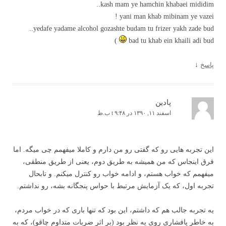
kash mam ye hamchin khabaei mididim..
yani man khab mibinam ye vazei !
yedafe yadame alcohol gozashte budam tu frizer yakh zade bud..
)
bad tu khab ein khaili adi bud
پاسخ
↓
پادین
اسفند ۱۱, ۱۳۹۰ در t ۹:۴۸ ب.ظ
این تجربه هایی رو که گفتی رو من دارم و کاملا میفهمم چی میگه. اما
فرق اینجاس که من همیشه به طریق دوم، یعنی از طریق منطقی،
میفهمم که خواب هستم، و ادامه خواب رو کنترل میکنم. و تابحال
تجربه اول، که یک آزمایش مرتبط با حواس پنجگانه بشه، رو نداشتم.
یه تجربه جالب هم که داشتم، این بود که تنها باری که در خواب مردم،
به خاطر پافشاری روی یه نظر بود (بر اثر ضربات متداوم چاقو)، که به