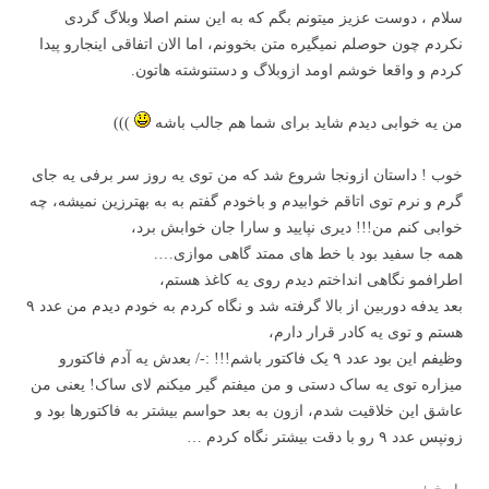
سلام ، دوست عزیز میتونم بگم که به این سنم اصلا وبلاگ گردی
نکردم چون حوصلم نمیگیره متن بخوونم، اما الان اتفاقی اینجارو پیدا
کردم و واقعا خوشم اومد ازوبلاگ و دستنوشته هاتون.
من یه خوابی دیدم شاید برای شما هم جالب باشه
)))
خوب ! داستان ازونجا شروع شد که من توی یه روز سر برفی یه جای
گرم و نرم توی اتاقم خوابیدم و باخودم گفتم به به بهترزین نمیشه، چه
خوابی کنم من!!! دیری نپایید و سارا جان خوابش برد،
همه جا سفید بود با خط های ممتد گاهی موازی….
اطرافمو نگاهی انداختم دیدم روی یه کاغذ هستم،
بعد یدفه دوربین از بالا گرفته شد و نگاه کردم به خودم دیدم من عدد ۹
هستم و توی یه کادر قرار دارم،
وظیفم این بود عدد ۹ یک فاکتور باشم!!! :-/ بعدش یه آدم فاکتورو
میزاره توی یه ساک دستی و من میفتم گیر میکنم لای ساک! یعنی من
عاشق این خلاقیت شدم، ازون به بعد حواسم بیشتر به فاکتورها بود و
زونپس عدد ۹ رو با دقت بیشتر نگاه کردم …