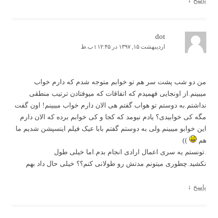
پاسخ
↓
dot
اردیبهشت ۱۵, ۱۳۹۷ در t ۱۲:۴۵ ب.ظ
من دو شب پشت سر هم تو خوابم متوجه شدم که دارم خواب
میبینم.از اونجایی فهمیدم که اتفاقات که میوفتادن ترتیب منطقی
نداشتم.به دوستم تو هواب گفتم هی الان دارم خواب میبینم! اون گفت
مگه کی خوابیدی؟ یادم نیومد که کجا و کی خوابم برده که الان دارم
این خوابو میبینم.ولی به دوستم گفتم بابا عیک فیلم اینسپشن شدیم ما
هم
))
.تونستم یه سری اعمال ارادی انجام بدم.اما خیلی طول
نکشید.چطوری میتونم مدتش رو طولانی کنم؟؟ خیلی حال داد بهم
پاسخ
↓