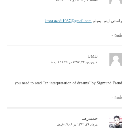
اسفند ۱۶, ۱۳۹۰ در t ۳:۱۳ ب.ظ
راستی اینم ایمیلم
kasra.azadi1987@gmail.com
پاسخ
↓
UMD
فروردین ۲۴, ۱۳۹۲ در t ۱۱:۴۶ ب.ظ
you need to read “an interpretation of dreams” by Sigmund Freud
پاسخ
↓
حمیدرضا
مرداد ۲۶, ۱۳۹۲ در t ۷:۰۸ ق.ظ