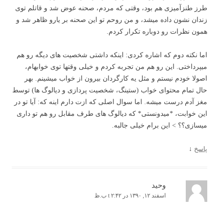
طرز طنزآمیزی هم بود، وقتی که مردم، صحنه عوض شد و قاتلم توی
زندان نشون داده میشد، و من روحم تو این صحنه بر یارو ظاهر شد و
همون نظرات رو دوباره تکرار کردم.
اما نکته دوم که اشاره کردی: اینکه داشتی شخصیت های دیگه رو هم
میپرداختی. این رو هم من تجربه کردم و خیلی وقتها توی خوابهام،
اصولا خودم نیستم و مثل یه کارگردان بیرون از خواب میشینم. بهر
حال تمام محتوای خواب (ستینگ، شخصیت پردازی و دیالوگ ها) توسط
مغز آدم درست میشه. اما سوال اصلی که ازت دارم اینه که: آیا تو در
این خوابت، *میدونستی* که دیالوگ های طرف مقابل رو هم تو داری
میسازی؟؟ > این برام خیلی جالبه.
پاسخ
↓
وحید
اسفند ۱۲, ۱۳۹۰ در t ۲:۴۲ ب.ظ