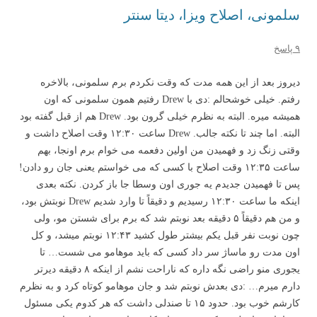
سلمونی، اصلاح ویزا، دیتا سنتر
۹ پاسخ
دیروز بعد از این همه مدت که وقت نکردم برم سلمونی، بالاخره
رفتم. خیلی خوشحالم :دی با Drew رفتیم همون سلمونی که اون
همیشه میره. البته به نظرم خیلی گرون بود. Drew هم از قبل گفته بود
البته. اما چند تا نکته جالب. Drew ساعت ۱۲:۳۰ وقت اصلاح داشت و
وقتی زنگ زد و فهمیدن من اولین دفعمه می خوام برم اونجا، بهم
ساعت ۱۲:۳۵ وقت اصلاح با کسی که می خواستم یعنی جان رو دادن!
پس تا فهمیدن جدیدم یه جوری اون وسطا جا باز کردن. نکته بعدی
اینکه ما ساعت ۱۲:۳۰ رسیدیم و دقیقاً تا وارد شدیم Drew نوبتش بود،
و من هم دقیقاً ۵ دقیقه بعد نوبتم شد که برم برای شستن مو، ولی
چون نوبت نفر قبل یکم بیشتر طول کشید ۱۲:۴۳ نوبتم میشد، و کل
اون مدت رو ماساژ سر داد کسی که باید موهامو می شست… تا
یجوری منو راضی نگه داره که ناراحت نشم از اینکه ۸ دقیقه دیرتر
دارم میرم… :دی بعدش نوبتم شد و جان موهامو کوتاه کرد و به نظرم
کارشم خوب بود. حدود ۱۵ تا صندلی داشت که هر کدوم یکی مسئول