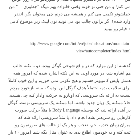
می کنم! و من حتی تو خونه وقتی خانواده بهم میگه "چطوری …" من
جملشونو تکمیل می کنم و همیشه می دونم چی میخوان بگن انقدر
وارد شدم! اگر براتون جالب بود می تونید توی لینک زیر موضوع کامل
+ فیلم رو ببینید:
http://www.google.com/intl/en/jobs/uslocations/mountain-
view/autocompleter/index.html
گذشته از این موارد که در واقع شوخی گوگل بوده، دو تا نکته جالب
هم اشاره شد، در مورد اولی به این نکته اشاره شده که امروز همه
همش پایش کامپیوتر هستیم و هیچ تکونی نمی خوریم و این خوب کاملاً
برای سلامت بده، احتمالاً هدف گوگل این بوده که ببینه بازخورد مردم
نسبت به ارائه یک سرویسی که اونارو به حرکت وادار کنه چی هست.
حالا ممکنه یک زبان جدید نباشه، اما ممکنه یک سرویسی توسط گوگل
در آینده ارائه شه که بوسیله Body Language یا مثلاً حرکت صورت
کارهایی رو سریعتر بشه انجام داد. یا مثلاً سرویسی ارائه شه که
میزان زمان خنده، اخم، تعجب و هر یک از حالت های صورتمون رو
ثبت کنه و به خودمون اطلاع بده. به عنوان مثال بگه شما امروز ۱۰ بار