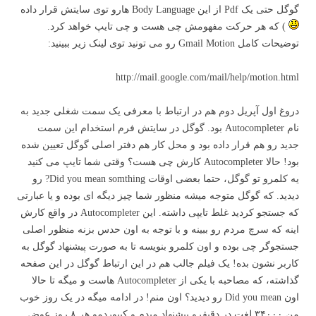
گوگل حتی یک Pdf از این Body Language هارو توی سایتش قرار داده
) که هر حرکت مفهومش چی هست و چی تایپ خواهد کرد.
توضیحات کامل Gmail Motion رو می تونید توی لینک زیر ببینید:
http://mail.google.com/mail/help/motion.html
دروغ اول آپریل دوم هم در ارتباط با معرفی یک سمت شغلی جدید به
نام Autocompleter بود. گوگل در سایتش فرم استخدام این سمت
جدید رو هم قرار داده بود و محل کار هم دفتر اصلی گوگل تعیین شده
بود! حالا Autocompleter کارش چی هست؟ وقتی شما تایپ می کنید
یه کلمرو تو گوگل، حتما بعضی اوقات Did you mean somthing? رو
دیدید. که گوگل متوجه میشه منظور شما چیز دیگه ای بوده و یا عبارتی
که جستجو کردید غلط تایپی داشته. این Autocompleter در واقع کارش
اینه که سرچ مردم رو ببینه و با توجه به اون حدس بزنه منظور اصلی
جستجوگر چی بوده و اون کلمرو بنویسه تا به صورت پیشنهاد گوگل به
کاربر نشون بده! یک فیلم جالب هم در این ارتباط گوگل در این صفحه
گذاشته، که مصاحبه با یکی از Autocompleter هاست و میگه تا حالا
اون Did you mean رو دیدید؟ اون منم! در ادامه میگه در یک روز خوب
من ۳۴۰۰۰ لغت در دقیقرو پیشنهاد میدم و کیبوردمو هر ۸ روز عوض