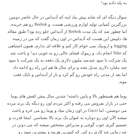
به پله داده بود!
سوال دیگه ای که شاید پیش بیاد اینه که آدیداس در حال حاضر دومین
بزرگترین کمپانی تولید لوازم ورزشی هست، و Reebok رو هم خریده،
اما چطور شد که یک مدت Reebok از آدیداس جلو زده بود؟ طبق مقاله
ها، دلییش این هست که آدیداس در اون زمان گفت که من در زمینه
Jogging و اروبیک نمی خوام کار کنم و علاقه ای ندارم، همون اشتباهی
که Nike انجام داد، و ریبوک فضای خالی رو به خوبی دید! و باعث شد
یک شرکت با سود چندصد ملیون دلاری یک دفعه به یک شرکت با سود
چند ملیارد دلاری تبدیل بشه و برای سال ها هم این راه رو ادامه داد.
اما بعد از مدتی راه خودش رو گم کرد و باز از آدیداس و نایک عقب
موند.
پوما هم همینطور بالا و پایین داشته! چندین سال پیش کفش های پوما
حتی در بازار بفروش می رفته و اکثر مردم اون رو دیگه یک برند مرده
می دونستن، اما Gucci در اون زمان میاد و پوما رو می خره و باعث
میشه الآن اون رو دوباره به عنوان یک برند بالا بشناسن. اینجا قدرت و
تصمیم گیری خوب گوچی و مدیراش مشخص میشه که می دونن در
چه زمانی چه کاری رو کنن که کمترین هزینه و بیشترین سود رو