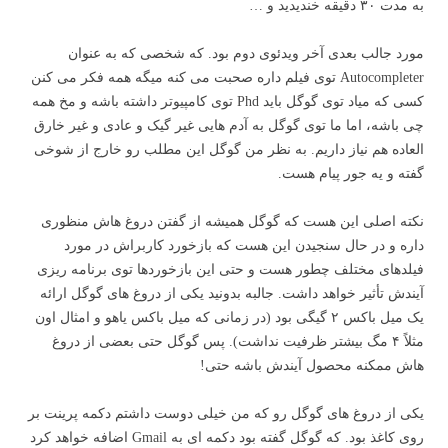
به مدت ۳۰ دقیقه خندیدید و …
مورد جالب بعدی آخر ویدئوی دوم بود. که شخصی که به عنوان
Autocompleter توی فیلم داره صحبت می کنه میگه همه فکر می کنن
کسی که میاد توی گوگل باید Phd توی کامپیوتر داشته باشه و مخ همه
چی باشه، اما ما توی گوگل به آدم هایی غیر گیک و عادی و غیر خارق
العاده هم نیاز داریم. به نظر من گوگل این مطلب رو خارج از شوخی
گفته و یه جور پیام هست.
نکته اصلی این هست که گوگل همیشه از گفتن دروغ هاش منظوری
داره و در حال سنجیدن این هست که بازخورد کاربراش در مورد
فیلدهای مختلف چطور هست و حتی این بازخوردها توی برنامه ریزی
آیندش تأثیر خواهد داشت. جالبه بدونید یکی از دروغ های گوگل ارائه
یک میل باکس ۲ گیگی بود (در زمانی که میل باکس یاهو و امثال اون
مثلاً ۴ مگ بیشتر ظرفیت نداشت). پس گوگل حتی بعضی از دروغ
هاش ممکنه محصول آیندش باشه حتی!
یکی از دروغ های گوگل رو که من خیلی دوست داشتم دکمه پرینت بر
روی کاغذ بود. که گوگل گفته بود دکمه ای به Gmail اضافه خواهد کرد