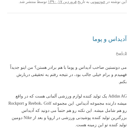
این نوشته در
خودمونی
به تاریخ
فروردین ۱۷, ۱۳۹۰
توسط
منتشر شد.
آدیداس و پوما
۵ پاسخ
می دونستین صاحب آدیداس و پوما با هم برادر هستن؟ من اینو جدیداً
فهمیدم و برام خیلی جالب بود، در نتیجه رفتم یه تحقیقی دربارش
بکنم.
Adidas AG یک تولید کننده لوازم ورزشی آلمانی هست که در واقع
میشه دارنده مجموعه آدیداس. این مجموعه Reebok، Golf و Rockport
رو هم شامل میشه. این نکته رو هم حتماً می دونید که آدیداس
بزرگترین تولید کننده پوشیدنی ورزشی در اروپا و بعد از Nike دومین
تولید کننده تو این زمینه هست.