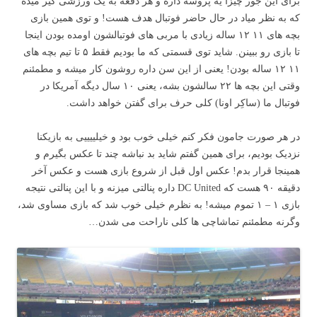
برای این جور چیزا یه پروسه داره و هر دفعه به یک ورزشی گیر میده
که به نظر میاد در حال حاضر فوتبال هدف هست! و توی همین بازی
بچه های ۱۱ ۱۲ ساله زیادی با مربی های فوتبالشون اومده بودن اینجا
تا بازی رو ببینن. شاید توی قسمتی که ما بودیم فقط ۵ تا تیم بچه های
۱۱ ۱۲ ساله بودن! یعنی از این سن داره روشون کار میشه و مطمئنم
وقتی این بچه ها ۲۲ سالشون بشه، یعنی ۱۰ سال دیگه آمریکا در
فوتبال ما (ساکِر اونا) کلی حرف برای گفتن خواهد داشت.
در هر صورت جامون فکر کنم خیلی خوب بود و خیلییییی به بازیکنا
نزدیک بودیم، برای همین گفتم شاید بد نباشه چند تا عکس بگیرم و
همینجا قرار بدم! عکس اول قبل از شروع بازی هست و عکس آخر
دقیقه ۹۰ هست که DC United داره پنالتی میزنه و با این پنالتی نتیجه
بازی ۱ – ۱ تموم میشه! به نظرم خیلی خوب شد که بازی مساوی شد،
وگرنه مطمئنم تماشاچی ها کلی ناراحت می شدن…