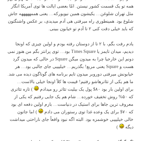
همه تو یک قسمت کشور نیستن. امّا بعضی ایالت ها توی آمریکا انگار
مثل تهران شلوغن… یکیشون همین نیویورکه… یعنی هممهههههه جاش
شلوغ بود. همینطوری راه میرفتی هی آدم میدیدی، بر عکس واشنگتون
که باید خیلی دقت کنی ۲ تا آدم تو خیابون ببینی.
یادم رفت بگم، با ۲ تا از دوستان رفته بودم و اولین چیزی که اونجا
دیدیم، میدان تایمز یا Times Square بود… توی پرانتز بگم من هنوز نمی
دونم این خارجیا چرا به میدون میگن Square در حالی که میدون گرد
هست و Square یعنی مربع! بگذریم… خیلیییی جای جالبی بود… هر
خیابونش میرفتی دوروبر میدون تایم برنامه های گوناگون دیده می شد.
ما هم یکی از تئاترهاشو رفتیم! قیمت ها کلاً اونجا خیلی بالاست…
برای اولین بار بود ۸۰$ پول یک بیلیت تئاتر رو میدادم
) تازه تئاتری
که ۵۰% روش تخفیف خورده… شام هم یک جایی رفتیم که یکی از
معروف ترین جاها برای استیک در دنیاست… بازم اولین دفعه ای بود
که ۷۰$ برای یک وعده غذا توی رستوران می دادم
) اما جاتون
خالی خیلیییی خوشمزه بود. البته اگه نبود واقعاً جای ناراحتی میداشت
دیگه
)