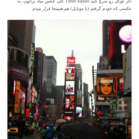
اگر گوگل رو سرچ کنید Times Square کلی عکس میاد براتون، یه
عکسی که خودم گرفتم (با موبایل) هم همینجا قرار میدم.