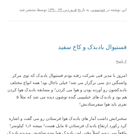
این نوشته در
خودمونی
به تاریخ
فروردین ۲۴, ۱۳۹۰
توسط
منتشر شد.
فستیوال بادبدک و کاخ سفید
۶ پاسخ
امروز با مدیر فنی شرکت رفته بودم فستیوال بادبدک که توی مرکز
واشنگتن دی سی برگزار می شد! خیلی باحال بود! همه انواع مختلف
بادبدکشون رو آورده بودن و هوا می کردن! و مسابقه بادبدک هوا کردن
هم بود و بادبدک های خیلییییی گنده توشون دیده می شد که مثلاً ۵
نفری باید هوا میفرستادنش!
سخنرانش داشت آمار های بادبدک هوا فرستادن رو می گفت و اشاره
کرد رکورد ارتفاع بادبدک فرستادن ۵ مایل هست! میشه ۱٫۶ کیلومتر!
واقعاً نمی دونم اصلاً وقتی اون بادبدک هوا بوده صاحبش میدیده بادبدک