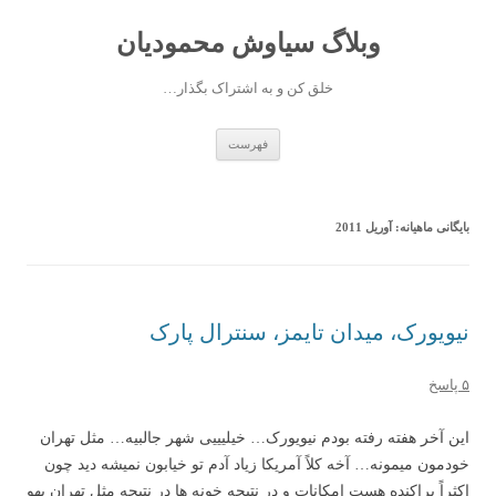
وبلاگ سیاوش محمودیان
خلق کن و به اشتراک بگذار…
رفتن به نوشته‌ها
فهرست
بایگانی ماهیانه:
آوریل 2011
نیویورک، میدان تایمز، سنترال پارک
۵ پاسخ
این آخر هفته رفته بودم نیویورک… خیلیییی شهر جالبیه… مثل تهران
خودمون میمونه… آخه کلاً آمریکا زیاد آدم تو خیابون نمیشه دید چون
اکثراً پراکنده هست امکانات و در نتیجه خونه ها در نتیجه مثل تهران یهو