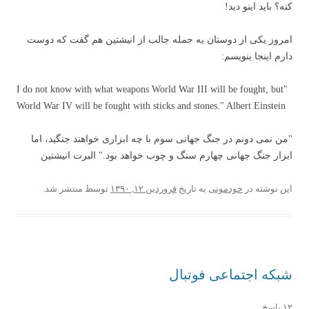
کنه؟ باید اینو دید!
امروز یکی از دوستان یه جمله جالب از انیشتین هم گفت که دوست
دارم اینجا بنویسم:
"I do not know with what weapons World War III will be fought, but
World War IV will be fought with sticks and stones." Albert Einstein
"من نمی دونم در جنگ جهانی سوم با چه ابزاری خواهند جنگید، اما
ابزار جنگ جهانی چهارم سنگ و چوب خواهد بود." البرت انیشتین
این نوشته در
خودمونی
به تاریخ
فروردین ۱۲, ۱۳۹۰
توسط
منتشر شد.
شبکه اجتماعی فوتبال
۱۲ پاسخ