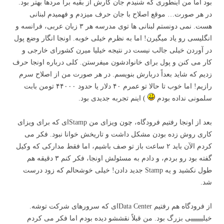
بود اما من اینطوری که شنیدم جان کارش از بقیه برا مردها بهتر بود.
در هر صورت… موقع اصلاح با جان حرف میزدم و فهمیدم لبنانی
هست. نمی دونستم لبنانی ها توی مدرسه هر ۳ زبان عربی، فرانسه و
انگلیسی رو یاد میگیرن! اما به نظرم خیلی خوبه. اونجا انگار وضع پول
در آوردن خیلی جالب نیست در نتیجه خیلیا میرن کشورای خارجی و
کار می کنن و پول برای خانوادشون میفرستن. کلی درباره اونجا حرف
زدیم که شاید بعداً دربارش بنویسم. در هر صورت من از اصلاح سرم
رازیم! اما خوب تا حالا تو عمرم ۴۰ دلار یا حدود ۴۴۰۰۰ تومن بابت
سلمونی نداده بودم
) اینم تجربه جدیدی بود.
بعد از اونجا رفتیم فرودگاه، چون ویزای من Stampای که برای ویزای
کاری روش زده بودن مشکل داشت و تاریخش خوانا نبود. فکر می
کردم الآن باید ۲ ساعت باز تو صف باشیم، اما فقط مدارکی که وکیل
گفته بود رو بردم، و دادم به مسئولش اونجا، فکر کنم ۳ دقیقه هم
طول نکشید و یه Stamp جدید دادن! خیلی خوشحالم که زود درست
شد.
از فرودگاه هم رفتیم Data Centerای که سرورهای شرکت توشه.
خیلییییییی بزرگ بود. من قبلاً نقششو دیده بودم اما فکر می کردم