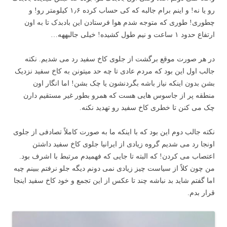
رو یا نه! و اینم برام جالبه که کی حساب کرده ۱٫۶ کیلومتر رو! و
چطوری! طوری که متوجه شدم هوا فرستادن این بادبدک تا به اون
ارتفاع حدود ۱ ساعت و نیم طول کشیده! خیلی جالبههه…
در هر صورت موقع برگشت از جلوی کاخ سفید رد می شدیم. نکته
جالب اول این بود که مردم عادی تا چه حد میتونن به کاخ سفید نزدیک
بشن بدون اینکه نیاز باشه بگردنشون یا چک بشن! اما انگار اون
منطقه پر از جاسوس هایی هست که همرو بطور غیر مستقیم دارن
چک می کنن تا خطری کاخ سفید رو تهدید نکنه.
نکته جالب دوم این بود که با اینکه ما به صورت کاملاً تصادفی از جلوی
اونجا رد می شدیم گروه زیادی از ایرانیا جلوی کاخ سفید داشتن
اعتصاب می کردن! که البته تا جایی که فهمیدم مرتبط با اشرف بود.
من چون کلاً از سیاست چیز زیادی نمی دونم دیگه جلو نرفتم ببینم چیه
اما گفتم شاید بد نباشه چند تا عکس از این تجمع و خود کاخ سفید اینجا
قرار بدم.