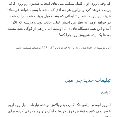
که وقتی روی اون کلیک میکنید میل های انتخاب شدتون رو روی کاغذ
پرینت خواهد کرد و براتون هر تعدادی که باشه با پست خواهد فرستاد!
هزینه این پرینت هم از تبلیغاتی که پشت میل پرینت شده، چاپ شده
در خواهد اومد! به نظر من ایدش خیلی جالب بود، و درسته که الآن
آیپد و این همه دستگاه های eInk اومده، اما باز هم از گوگل بعید نیست
بعدها یک ایده شبیهش رو اجرا کنه!
این نوشته در
خودمونی
به تاریخ
فروردین ۱۳, ۱۳۹۰
توسط
منتشر شد.
تبلیغات جدید جی میل
۶ پاسخ
امروز اومدم میلمو چک کنم، دیدم بالاش نوشته تبلیغات میل رو داریم
عوض می کنیم و نوعش فرق کرده! و لینک زیر رو معرفی کرده برای