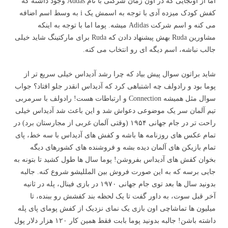
اما از اونجایی که در اون زمان شرکتی با نام Addas وجود داشته که
کفش کودک میزده آدی با توجه به اسمش یک i به وسط اسم اضافه
می کنه و اسم شرکت Adidas میشه. پوما اما با توجه به اینکه
مشاورین Ruda بهش پیشنهاد دادن که Ruda برای مارکتینگ شاید خیلی
جالب نباشه، اسم دیگه ای رو انتخاب می کنه.
شاید براتون سوال پیش بیاد که چرا رشد آدیداس خیلی سریع تر از
پوما بود و رادولف چه اشتباهی کرد که آدیداس انقدر جلو افتاد؟ جواب
سوال مثل همیشه Connection و ارتباطات هست! رادولف با سرمربی
تیم آلمان سر یک موضوعی دعواش شد و این باعث شد آدیداس خیلی
راحت تر در جام جهانی ۱۹۵۴ (وقتی آلمان غربی از مجارستان برد) در
تمام عکس های روزنامه ها باشه و کفش های آدیداس با سه خط، پای
تمام بازیکن های آلمان دیده بشه و فروشنده های کشورهای دیگه
بخوان کفش های آدیداس بفروشن! پوما سال ها طول کشید تا بتونه به
جایی برسه که به این صورت فروش بین المللیشو شروع کنه. جالبه
بدونید سال ها بعد توی جام جهانی ۱۹۷۰ در بازی فینال، پله در ثانیه
آخر قبل سوت، به داور گفت تا یک لحظه بند کفشش رو ببنده، تا
میلیون ها تماشاچی اون بازی یک نمای نزدیک از کفش پومای پای پله
داشته باشن! جالبه بدونید پوما بابت فقط همین کار ۱۲۰ هزار دلار پول