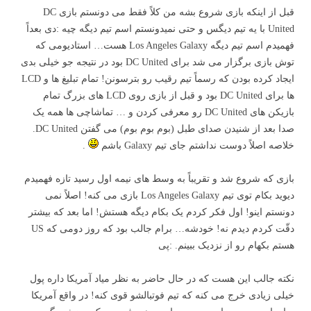
قبل از اینکه بازی شروع بشه من کلاً فقط می دونستم بازی DC
United با یه تیم دیگس و حتی نمیدونستم اسم تیم دیگه چیه :دی بعداً
فهمیدم اسم تیم دیگه Los Angeles Galaxy هست… استادیومی که
توش بازی برگزار می شد برای DC United بود در نتیجه جو خیلی بدی
ایجاد کرده بودن که رسماً تیم رقیب رو بترسونن! تمام تبلیغ ها و LCD
ها برای DC United بود و قبل از بازی روی LCD های بزرگ تمام
بازیکن های DC United رو معرفی کردن و … تماشاچی ها همه یک
صدا بعد از شنیدن صدای طبل (بوم بوم بوم) می گفتن DC United.
خلاصه اصلاً دوست نداشتم جای تیم Galaxy باشم
.
بازی که شروع شد و تقریباً به وسط های نیمه اول رسید تازه فهمیدم
دیوید بکام توی تیم Los Angeles Galaxy بازی می کنه! اصلاً نمی
دونستم اینو! اول فکر کردم یک بکام دیگه هستش! اما بعد که بیشتر
دقّت کردم دیدم نه! خودشه… برام جالب بود که روز دومی که US
هستم بکهام رو از نزدیک ببینم. :پی
نکته جالب این هست که در حال حاضر به نظر میاد آمریکا داره پول
خیلی زیادی خرج می کنه که تیم فوتبالشو قوی کنه! در واقع آمریکا