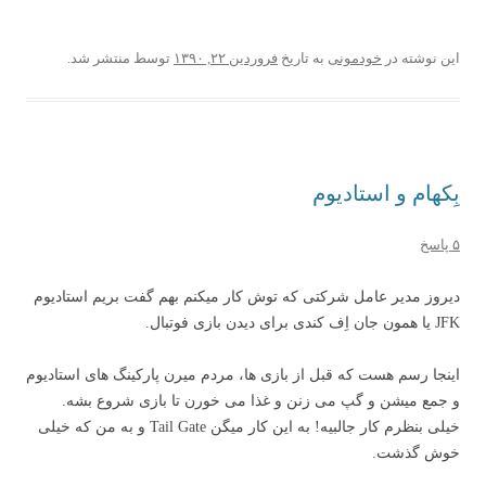
این نوشته در
خودمونی
به تاریخ
فروردین ۲۲, ۱۳۹۰
توسط
منتشر شد.
بِکهام و استادیوم
۵ پاسخ
دیروز مدیر عامل شرکتی که توش کار میکنم بهم گفت بریم استادیوم
JFK یا همون جان اِف کندی برای دیدن بازی فوتبال.
اینجا رسم هست که قبل از بازی ها، مردم میرن پارکینگ های استادیوم
و جمع میشن و گپ می زنن و غذا می خورن تا بازی شروع بشه.
خیلی بنظرم کار جالبیه! به این کار میگن Tail Gate و به من که خیلی
خوش گذشت.