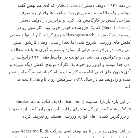
در دهه ۱۹۲۰ آدولف دسلر (Adolf Dassler) که آدی هم بهش گفته
میشه و یک علاقه مند به ورزش بود، ساعت ها وقتش رو صرف
طراحی کفش در کارگاهش می کرد، و برادرش، رادولف دسلر
(Rudolf Dassler) که یک فروشنده خیلی خوب بود، کارشون رو در
زمینه تولید کفش در Herzogenaurach شروع کردند. کار از تولید دستی
کفش های ورزشی شروع شد، اما بعد از مدتی وقتی کارشون پیش
می رفت دو برادر سر خیلی از موارد و تصمیم گیری ها با هم مخالف
بودن و دعواشون می شد. در نهایت در اواسط دهه ۱۹۴۰ رادولف از
آدی جدا میشه و اونور رودخونه یک کارگاه تولیدی کفش دیگه میزنه و
آدی همون جای قبلی ادامه به کار میده و نام کمپانیشو به آدیداس تغییر
میده و رادولف هم در سال ۱۹۴۸ شرکتش رو با نام Puma ثبت می
کنه.
در این باره باربارا اسمیت (Barbara Smit) یک کتاب به نام Sneaker
Wars نوشته که توش کل ماجرای رقابت این دو برادر که سازنده دو تا
از بزرگترین کمپانی های لوازم ورزشی هستند رو تعریف کرده.
در ابتدا وقتی دو برادر با هم بودند اسم شرکت Addas and Ruda بوده.