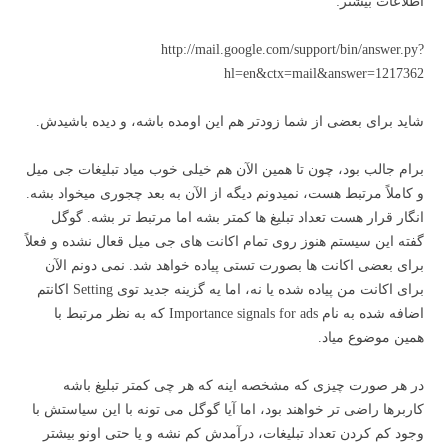
اطلاعات بیشتر:
http://mail.google.com/support/bin/answer.py?
hl=en&ctx=mail&answer=1217362
شاید برای بعضی از شما زودتر هم این اومده باشه، و دیده باشیدش.
برام جالب بود، چون تا همین الآن هم خیلی خوب میاد تبلیغات جی میل
و کاملاً مرتبط هست، نمیدونم دیگه از الآن به بعد چجوری میخواد بشه.
انگار قرار هست تعداد تبلیغ ها کمتر بشه اما مرتبط تر بشه. گوگل
گفته این سیستم هنوز روی تمام اکانت های جی میل قعال نشده و فعلاً
برای بعضی اکانت ها بصورت تستی پیاده خواهد شد. نمی دونم الآن
برای اکانت من پیاده شده یا نه، اما یه گزینه جدید توی Setting اکانتم
اضافه شده به نام
Importance signals for ads که به نظر مرتبط با
همین موضوع میاد.
در هر صورت چیزی که مشخصه اینه که هر چی کمتر تبلیغ باشه
کاربرها راضی تر خواهند بود، اما آیا گوگل می تونه با این سیاستش با
وجود کم کردن تعداد تبلیغات،
درآمدش کم نشه و یا حتی اونو بیشتر