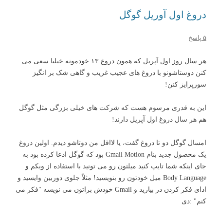
دروغ اول آوریل گوگل
۵ پاسخ
هر سال روز اول آپریل که همون دروغ ۱۳ خودمونه خیلیا سعی می
کنن دوستاشونو با دروغ های عجیب غریب و گاهی شک بر انگیز
سورپرایز کنن!
این به قدری مرسوم هست که شرکت های خیلی بزرگی مثل گوگل
هم هر سال دروغ اول آپریل دارند!
امسال گوگل دو تا دروغ گفت، یا لااقل من دوتاشو دیدم. اولین دروغ
یک محصول جدید بنام Gmail Motion بود که گوگل ادعا کرده بود به
جای اینکه شما تایپ کنید میلتون رو می تونید با استفاده از وبکم و
Body Language میل خودتون رو بنویسید! مثلاً جلوی دوربین وایسید و
ادای فکر کردن در بیارید و Gmail خودش براتون می نویسه "فکر می
کنم" :دی