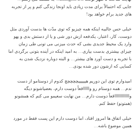
جایی که احتمالاً برای مدت زیادی باید اونجا زندگی کنم و پر از تجربه
های جدید برام خواهد بود!
خیلی حس جالبیه اینکه همه چیزیو که توی مدّت ها بدست آوردی مثل
دوست، کار، اعتبار، یکدفعه ازش دور شی و یا از دستش بدی و یهو
وارد یک محیط جدیدی بشی که حدث میزنی می تونی طی زمان
چیزای بیشتری بدست بیاری… به امید اینکه در آینده بتونی برگردی اما
با تجربه و دست آورد های بیشتر… و البته دوباره نزدیک شدن به
کسایی که ازشون دور شده بودی…
امیدوارم توی این دوریم هییییییچچچچچ کدوم از دوستامو از دست
ندم… همه دوستام رو واااااقعاً دوست دارم، بعضیاشونو دیگه
وااااااااااااقعاً دوست دارم… من نهایت سعیمو می کنم که همشونو
(همتونو) حفظ کنم.
خیلی اتفاق ها امروز افتاد، اما دوست دارم این پست فقط در مورد
همین موضوع باشه…