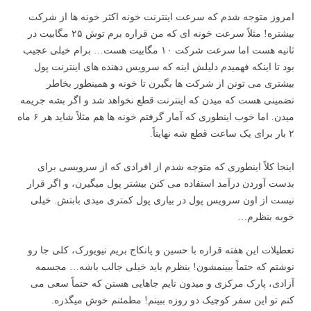
امروز متوجه شدم که سرعت اینترنت خونه اکثر خونه ها از شرکت
بیشتره! مثلاً سرعت خونه ای که من قراره برم توش ۲۵ مگابیت در
ثانیه هست اما سرعت شرکت ۱۰ مگابیت هست… برام خیلی عجیب
بود تا اینکه فهمیدم دلیلش اینه که سرویس دهنده های اینترنت پول
بیشتری می تونن از شرکت ها بگیرن تا خونه و همینطور بخاطر
تضمینی هست که میدن که اینترنت قطع نخواهد شد و اگر بشه جریمه
میدن. اما خوب اینطوری که آمار گرفتم خونه ها هم مثلاً شاید هر ۶ ماه
۲ بار برای یک ساعت قطع شه نهایتاً.
اینجا کلاً اینطوری که متوجه شدم از افرادی که از سرویسی برای
بدست آوردن درآمد استفاده می کنن بیشتر پول میگیرن، و اگر قرار
نیست از اون سرویس پول در بیاری پول کمتری میدی بابتش. خیلی
خوبه بنظرم…
تعطیلات این هفته قراره با حسین و پانکاج بریم نیویورک، کلی جا رو
نوشتم که حتماً ببینمشون! بنظرم باید خیلی جالب باشه… مجسمه
آزادی، پارک مرکزی و میدون تایم جاهایی هستن که حتماً سعی می
کنم تو این سفر کوچیک دو روزه ببینم! مطمئنم خوش میگذره.