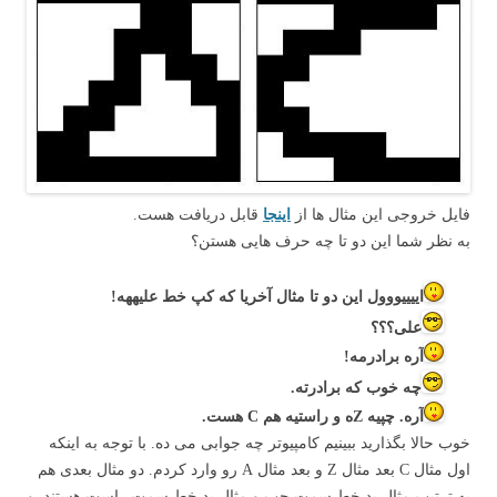
فایل خروجی این مثال ها از
اینجا
قابل دریافت هست.
به نظر شما این دو تا چه حرف هایی هستن؟
اییییووول این دو تا مثال آخریا که کپ خط علیههه!
علی؟؟؟
آره برادرمه!
چه خوب که برادرته.
آره. چپیه Zه و راستیه هم C هست.
خوب حالا بگذارید ببینیم کامپیوتر چه جوابی می ده. با توجه به اینکه
اول مثال C بعد مثال Z و بعد مثال A رو وارد کردم. دو مثال بعدی هم
به ترتیب مثال بد خط سمت چپ و مثال بد خط سمت راست هستند. و