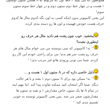
همونطور که می بینید ۴ خط اول که مربوط به A هستن ستون اولشون
۱ هست و در چهار خط دوم ستون دوم و در چهار خط سوم ستون
سوم!
این یعنی کامپیوتر بدون اینکه کسی به اون بگه کدوم مثال ها کدوم
حرف هست خودش فهمیده و اون ها رو دسته بندی کرده.
ببخشید. خوب چون پشت هم دادید مثال هر حرف رو
اینطوری نشده؟
” نه! کامپیوتر که نمی دونسته من می خوام مثال های هر
حرف رو پشت سر هم بدم! من برای راحتی خودم این کار رو
کردم. شما می تونی ورودی هاتو غیر مرتب بدی! “
دلیل خاصی داره که در A ستون اول ۱ هست و …
” نه! ممکن بود برای A ستون دوم ۱ بشه و یا هر حالت
دیگه. شما اگر امتحان کنید ممکنه تفاوت پیدا کنه. اما مهم اینه
در تمام A ها یک ستون خاص مقدارش ۱ و بقیه ی ستون ها
مقدارشون صفر می شه. پس یعنی کامپیوتر تونسته به خوبی
تقسیم بندی کنه. “