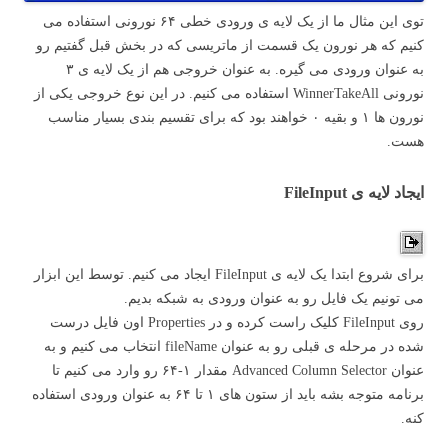
توی این مثال ما از یک لایه ی ورودی خطی ۶۴ نورونی استفاده می
کنیم که هر نورون یک قسمت از ماتریسی که در بخش قبل گفتیم رو
به عنوان ورودی می گیره. به عنوان خروجی هم از یک لایه ی ۳
نورونی WinnerTakeAll استفاده می کنیم. در این نوع خروجی یکی از
نورون ها ۱ و بقیه ۰ خواهند بود که برای تقسیم بندی بسیار مناسب
هست.
ایجاد لایه ی FileInput
برای شروع ابتدا یک لایه ی FileInput ایجاد می کنیم. توسط این ابزار
می تونیم یک فایل رو به عنوان ورودی به شبکه بدیم.
روی FileInput کلیک راست کرده و در Properties اون فایل درست
شده در مرحله ی قبلی رو به عنوان fileName انتخاب می کنیم و به
عنوان Advanced Column Selector مقدار ۱-۶۴ رو وارد می کنیم تا
برنامه متوجه بشه باید از ستون های ۱ تا ۶۴ به عنوان ورودی استفاده
کنه.