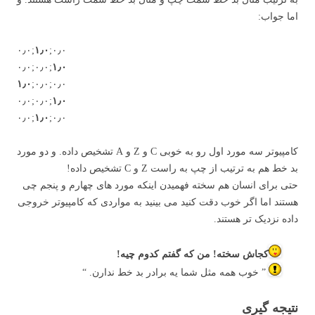
اما جواب:
۰٫۰;
۱٫۰
;۰٫۰
۰٫۰;۰٫۰;
۱٫۰
۱٫۰
;۰٫۰;۰٫۰
۰٫۰;۰٫۰;
۱٫۰
۰٫۰;
۱٫۰
;۰٫۰
کامپیوتر سه مورد اول رو به خوبی C و Z و A تشخیص داده. و دو مورد
بد خط هم به ترتیب از چپ به راست Z و C تشخیص داده!
حتی برای انسان هم سخته فهمیدن اینکه مورد های چهارم و پنجم چی
هستند اما اگر خوب دقت کنید می بینید به مواردی که کامپیوتر خروجی
داده نزدیک تر هستند.
کجاش سخته! من که گفتم کدوم چیه!
” خوب همه مثل شما یه برادر بد خط ندارن. “
نتیجه گیری