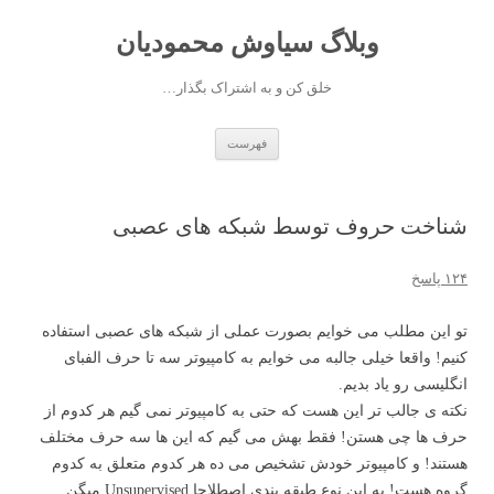
وبلاگ سیاوش محمودیان
خلق کن و به اشتراک بگذار…
رفتن به نوشته‌ها
فهرست
شناخت حروف توسط شبکه های عصبی
۱۲۴ پاسخ
تو این مطلب می خوایم بصورت عملی از شبکه های عصبی استفاده
کنیم! واقعا خیلی جالبه می خوایم به کامپیوتر سه تا حرف الفبای
انگلیسی رو یاد بدیم.
نکته ی جالب تر این هست که حتی به کامپیوتر نمی گیم هر کدوم از
حرف ها چی هستن! فقط بهش می گیم که این ها سه حرف مختلف
هستند! و کامپیوتر خودش تشخیص می ده هر کدوم متعلق به کدوم
گروه هست! به این نوع طبقه بندی اصطلاحا Unsupervised میگن.