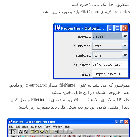
شبکرو داخل یک فایل ذخیره کنیم.
Properties لایه ی FileOutput باید بصورت زیر باشه:
همونطور که می بینید به عنوان fileName مقدار c:\output.txt رو دادیم.
یعنی خروجی شبکه در این فایل ذخیره میشه.
حالا کافیه لایه ی WinnerTakeAll رو به لایه ی FileOutput متصل کنیم.
بعد از متصل کردن این دو لایه شکل کلی باید بصورت زیر باشه: