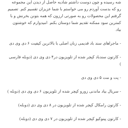
شه رسیده و چون دوست داشتم شادیه حاصل از دیدن این مجموعه
رو که بدست آوردم رو می خواستم با شما عزیزان تقسیم کنم. تصمیم
گرفتم این محصولات رو به صورتی ارزون که همه بتونن بخرنش و با
کمترین سود ممکنه تقدیم شما دوستان بکنم. امیدوارم که خوشتون
بیاد.
- ماجراهای سند باد قدیمی زبان اصلی با بالاترین کیفیت ۶ دی وی دی
- کارتون سندباد کپچر شده از تلویزیون در۴ دی وی دی (دوبله فارسی
)
- پت و مت ۵ دی وی دی
- سریال بیاد ماندنی زورو کپچر شده از تلویزیون ۶ دی وی دی (دوبله )
- کارتون رامکال کپچر شده از تلویزیون در ۸ دی وی دی (دوبله)
- کارتون پینوکیو کپچر شده از تلویزیون در ۷ دی وی دی (دوبله)