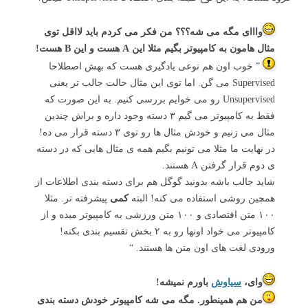
وااای مگه می شه؟؟؟ من فکر می کردم باید لااقل توی
مثال هامون به کامپیوتر بگیم مثلا این A هست و این B هست!
” خوب اون هم نوعی یادگیری هست که بهش اصطلاحا
Supervised می گن. اما توی این مثال حالت جالب تر یعنی
Unsupervised رو می خوایم بررسی کنیم. به این صورت که
فقط به کامپیوتر می گیم ۳ دسته وجود داره و براش چندین
مثال می زنیم و خودش مثال ها رو توی ۳ دسته قرار می ده!
در نهایت ما مثلا می تونیم بگیم همه ی مثال هایی که در دسته
ی دوم قرار گرفتن A هستند.
شاید جالب باشه بدونید گوگل هم برای دسته بندی اطلاعات از
همچین روشی استفاده می کنه! البته
کمی
پیشرفته تر. مثلا
۱۰۰ متن اقتصادی و ۱۰۰ متن ورزشی به کامپیوتر میده و از
کامپیوتر می خواد اونها رو به ۲ بخش تقسیم بندی بکنه!
ورودی لغت های اون متن ها هستند. “
وای،
سیاوش
باورم نمیشه!
من هم همینطور. مگه می شه کامپیوتر خودش دسته بندی