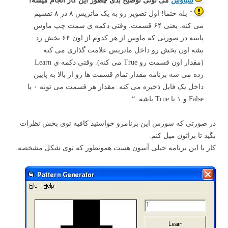
سیاوش
می تونی توضیح بدی چطور این کار انجام میشه؟
” بله حتما! اول تصویر رو به یک ماتریس ۸ در ۸ تقسیم
می کنه. یعنی ۶۴ قسمت. وقتی دکمه ی سمت چپ ماوس
پایینه در صورتی که ماوس از هر کدوم از اون ۶۴ بخش رد
بشه اون بخش رو داخل ماتریس علامت گذاری می کنه
(مقدار اون قسمت رو True می کنه). وقتی دکمه ی Learn
زده می شه برنامه مقدار تمام قسمت ها رو از بالا به پایین
داخل یک فایل ذخیره می کنه. مقدار هر قسمت می تونه ۰ یا
False و ۱ یا True باشه. “
در صورتی که سورس این برنامرو خواستید کافیه توی بخش نظرات
بگید تا براتون میل کنم.
کار با این برنامه خیلی آسون هست همونطور که توی شکل مشخصه.