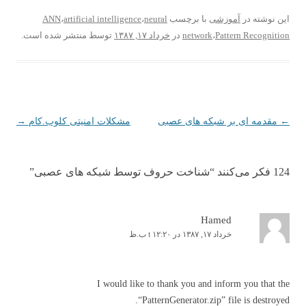
این نوشته در
آموزشی
با برچسب
neural
،
artificial intelligence
،
ANN
Pattern Recognition
،
network
در
خرداد ۱۷, ۱۳۸۷
توسط
منتشر شده است.
←
ناوبری نوشته
مقدمه ای بر شبکه های عصبی
مشکلات امنیتی کلوب.کام
→
124 فکر می‌کنند “
شناخت حروف توسط شبکه های عصبی
”
Hamed
خرداد ۱۷, ۱۳۸۷ در t ۱۲:۲۰ ب.ظ
I would like to thank you and inform you that the
“PatternGenerator.zip” file is destroyed.