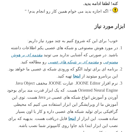
کنه! لطفا ادامه بدید.
” اگه اجازه بدید می خوام همین کار رو انجام بدم! “
ابزار مورد نیاز
خوب! برای این که شروع کنیم به چند مورد نیاز داریم:
در مورد هوش مصنوعی و شبکه های عصبی یکم اطلاعات داشته
باشید. در صورتی که آشنایی ندارید می تونید
مقدمه ای بر هوش
مصنوعی
و
مقدمه ای بر شبکه های عصبی
رو مطالعه کنید.
برنامه ای برای تولید الگو که ورودی شبکه ی عصبی ما خواهد بود.
این برنامرو میتونید از
اینجا
تهیه کنید.
نرم افزار JOONE Editor. عبارت JOONE مخفف Java Object
Oriented Neural Engine هست. که یک ابزار قدرت مند برای بوجود
آوردن و آموزش انواع شبکه های عصبی در Java هست. توی این
آموزش ما از ویرایشگر این ابزار استفاده می کنیم که محیطی
گرافیکی برای تولید شبکه های عصبی داره و کار با اون بسیار
ساده هست. این ابزار از
اینجا
قابل دریافت هست. بدیهیه که برای
نصب این ابزار ابتدا باید جاوا روی کامپیوتر شما نصب باشه.