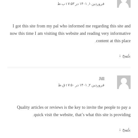
فروردین ۱, ۱۴۰۱ در t ۷:۵۳ ب.ظ
I got this site from my pal who informed me regarding this site and
now this time I am visiting this website and reading very informative
content at this place.
پاسخ
↓
Jill
فروردین ۲, ۱۴۰۱ در t ۷:۵۰ ق.ظ
Quality articles or reviews is the key to invite the people to pay a
quick visit the website, that’s what this site is providing.
پاسخ
↓