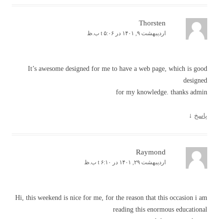
Thorsten
اردیبهشت ۹, ۱۴۰۱ در t ۵:۰۶ ب.ظ
It’s awesome designed for me to have a web page, which is good
designed
for my knowledge. thanks admin
پاسخ
↓
Raymond
اردیبهشت ۲۹, ۱۴۰۱ در t ۶:۱۰ ب.ظ
Hi, this weekend is nice for me, for the reason that this occasion i am
reading this enormous educational