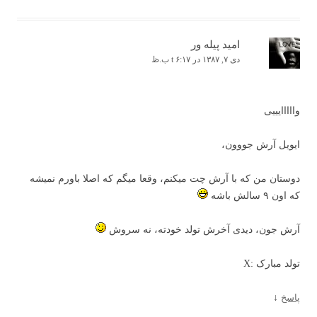
امید پیله ور
دی ۷, ۱۳۸۷ در t ۶:۱۷ ب.ظ
وااااایییی
ایویل آرش جووون،
دوستان من که با آرش چت میکنم، وقعا میگم که اصلا باورم نمیشه
که اون ۹ سالش باشه
آرش جون، دیدی آخرش تولد خودته، نه سروش
تولد مبارک :X
پاسخ
↓