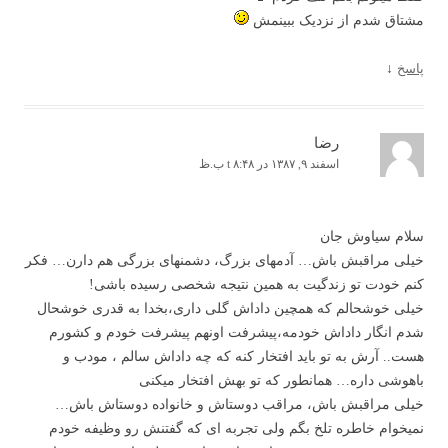
مشتاق شدم از نزدیک ببینمش
پاسخ
↓
رضا
اسفند ۹, ۱۳۸۷ در t ۸:۴۸ ب.ظ
سلام سیاوش جان
خیلی مراقبش باش… آدمهای بزرگ، دشمنهای بزرگی هم دارن… فکر
کنم خودت تو زندگیت به همین نتیجه شخصی رسیده باشی!
خیلی خوشحالم که همچین داداش گلی داری،بخدا به قدری خوشحال
شدم انگار داداش خودمه،پیشرفت اونهم پیشرفت خودم و کشورم
هست.. آرش به تو باید افتخار کنه که چه داداش سالم ، مودب و
باهوشی داره… همانطور که تو بهش افتخار میکنی
خیلی مراقبش باش، مراقب دوستاش و خانواده دوستاش باش…
نمیخوام خاطره تلخ بگم ولی تجربه ای که گفتنش رو وظیفه خودم