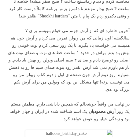
محاسبه کردم و دیدم زمانسنج ساعت ۴ صبح صفر میشه! خلاصه تا
ساعت ۴ صبح بیدار موندم تا دکمرو بزنم. برنامه کاملاً درست کار کرد
و وقتی دکمرو زدم یک پیام با متن “Shookhi kardam” ظاهر شد!
آخرین خاطره ای که از آرش جونم می خوام بنویسم برای ۷
سالگیشه! اون زمانی که من ویولن تمرین می کردم و آرش جون هم
همیشه می خواست یاد بگیره. تا یک روز سعی کردم نوت خوندن رو
بهش یاد بدم. براش در حدود ۱ ساعت خط های نوت و صدای نوت های
اصلی رو توضیح دادم و صدای ۴ سیم اصلی ویولن رو بهش یاد دادم. و
باز هم باورم نمی شد آرش انقدر زود بتونه صدای سیم ها رو به ذهنش
بسپاره. روز دوم آرش جون صفحه ی اول و دوم کتاب ویولن من رو
می تونست بزنه! تنها مشکل این بود که ویولین من برای آرش یکم
بزرگ بود :دی.
در نهایت من واقعاً خوشحالم که همچین داداشی دارم. مطمئن هستم
یک روز
آرش محمودیان
یک اسم شناخته شده در ایران و جهان خواهد
بود و زندگی خیلیا رو عوض خواهد کرد.