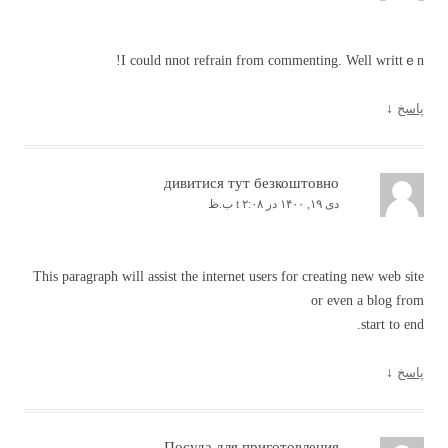
I could nnοt refrain from commenting. Well wrіttｅn!
پاسخ
↓
дивитися тут безкоштовно
دی ۱۹, ۱۴۰۰ در t ۲:۰۸ ب.ظ
This paragraph will assist the internet users for creating new web site
or even a blog from
start to end.
پاسخ
↓
Посуда для приготовления