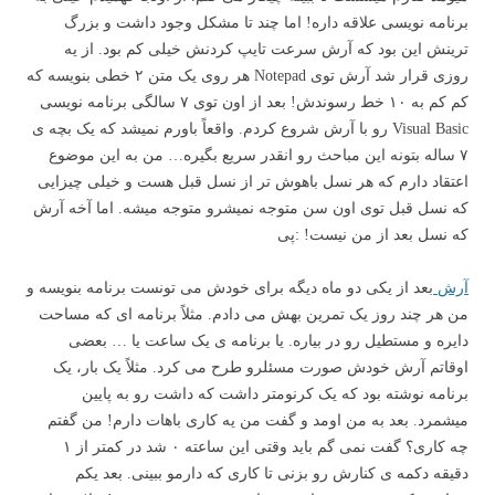
برنامه نویسی علاقه داره! اما چند تا مشکل وجود داشت و بزرگ
ترینش این بود که آرش سرعت تایپ کردنش خیلی کم بود. از یه
روزی قرار شد آرش توی Notepad هر روی یک متن ۲ خطی بنویسه که
کم کم به ۱۰ خط رسوندش! بعد از اون توی ۷ سالگی برنامه نویسی
Visual Basic رو با آرش شروع کردم. واقعاً باورم نمیشد که یک بچه ی
۷ ساله بتونه این مباحث رو انقدر سریع بگیره… من به این موضوع
اعتقاد دارم که هر نسل باهوش تر از نسل قبل هست و خیلی چیزایی
که نسل قبل توی اون سن متوجه نمیشرو متوجه میشه. اما آخه آرش
که نسل بعد از من نیست!‌ :پی
آرش
بعد از یکی دو ماه دیگه برای خودش می تونست برنامه بنویسه و
من هر چند روز یک تمرین بهش می دادم. مثلاً برنامه ای که مساحت
دایره و مستطیل رو در بیاره. یا برنامه ی یک ساعت یا … بعضی
اوقاتم آرش خودش صورت مسئلرو طرح می کرد. مثلاً یک بار، یک
برنامه نوشته بود که یک کرنومتر داشت که داشت رو به پایین
میشمرد. بعد به من اومد و گفت من یه کاری باهات دارم! من گفتم
چه کاری؟ گفت نمی گم باید وقتی این ساعته ۰ شد در کمتر از ۱
دقیقه دکمه ی کنارش رو بزنی تا کاری که دارمو ببینی. بعد یکم