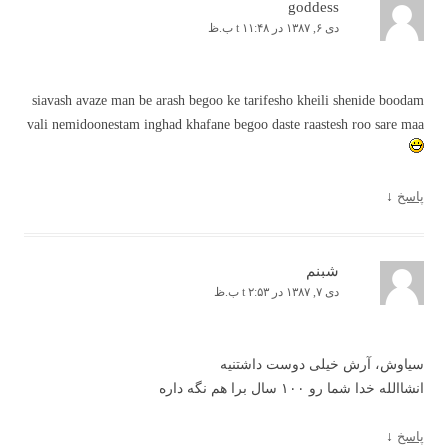
goddess
دی ۶, ۱۳۸۷ در t ۱۱:۴۸ ب.ظ
siavash avaze man be arash begoo ke tarifesho kheili shenide boodam
vali nemidoonestam inghad khafane begoo daste raastesh roo sare maa
پاسخ
↓
شبنم
دی ۷, ۱۳۸۷ در t ۲:۵۳ ب.ظ
سیاوش، آرش خیلی دوست داشتنیه
انشاالله خدا شما رو ۱۰۰ سال برا هم نگه داره
پاسخ
↓