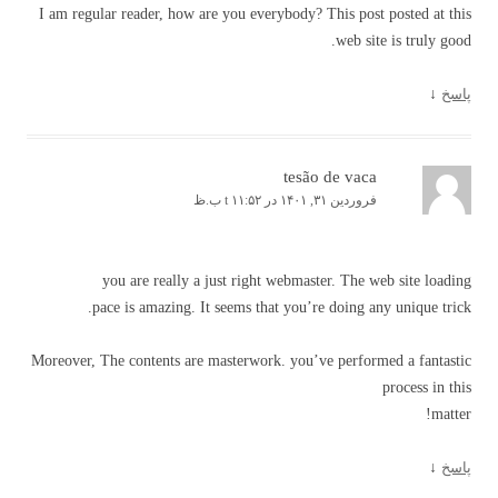
I am regular reader, how are you everybody? This post posted at this
web site is truly good.
پاسخ
↓
tesão de vaca
فروردین ۳۱, ۱۴۰۱ در t ۱۱:۵۲ ب.ظ
you are really a just right webmaster. The web site loading
pace is amazing. It seems that you’re doing any unique trick.
Moreover, The contents are masterwork. you’ve performed a fantastic
process in this
matter!
پاسخ
↓