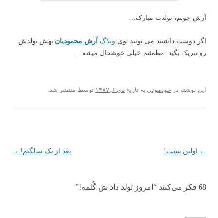
آرش جونم، تولدت مبارک…
اگر دوست داشتید می تونید توی
وبلاگ
آرش محمودیان
بهش تولدش
رو تبریک بگید. مطمئنم خیلی خوشحال میشه…
این نوشته در
خودمونی
به تاریخ
دی ۶, ۱۳۸۷
توسط
منتشر شد.
←
ناوبری نوشته
اولین پست!
بعد از یک سالگیم!
→
68 فکر می‌کنند “
امروز تولد داداش گُلمه!
”