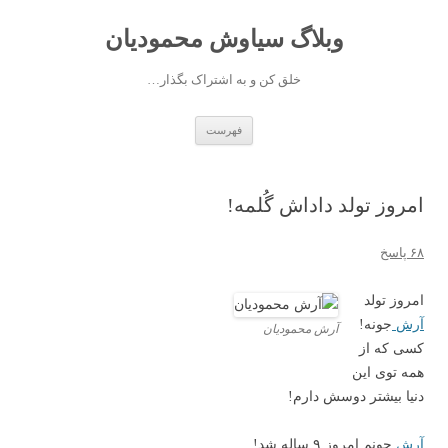
وبلاگ سیاوش محمودیان
خلق کن و به اشتراک بگذار…
رفتن به نوشته‌ها
فهرست
امروز تولد داداش گُلمه!
۶۸ پاسخ
امروز تولد
آرش
جونه!
آرش محمودیان
کسی که از
همه توی این
دنیا بیشتر دوسش دارم!
آرش
جونم امروز ۹ ساله شد!