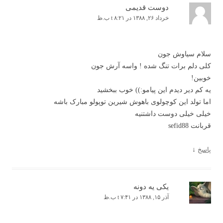
دوست قدیمی
خرداد ۲۶, ۱۳۸۸ در t ۸:۲۱ ب.ظ
سلام سیاوش جون
کلی دلم برات تنگ شده ! واسه آرش جون
خوبین!
یه کم دیر دیدم این پیامو:)) خوب ببخشید
اما تولد این کوچولوی باهوش شیرین توپولو مبارک باشه
خیلی خیلی دوست داشتنیه
قربانت sefid88
پاسخ
↓
یکی یه دونه
آذر ۱۵, ۱۳۸۸ در t ۷:۴۱ ب.ظ