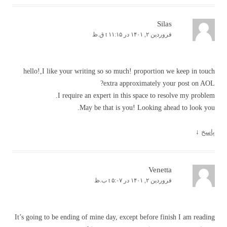
Silas
فروردین ۲, ۱۴۰۱ در t ۱۱:۱۵ ق.ظ
hello!,I like your writing so so much! proportion we keep in touch
extra approximately your post on AOL?
I require an expert in this space to resolve my problem.
May be that is you! Looking ahead to look you.
پاسخ
↓
Venetta
فروردین ۲, ۱۴۰۱ در t ۵:۰۷ ب.ظ
It’s going to be ending of mine day, except before finish I am reading