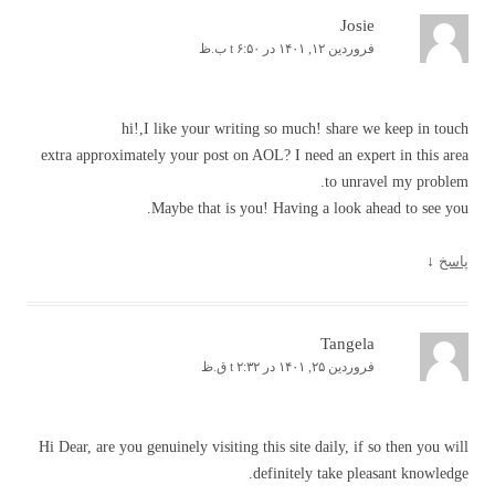
Josie
فروردین ۱۲, ۱۴۰۱ در t ۶:۵۰ ب.ظ
hi!,I like your writing so much! share we keep in touch
extra approximately your post on AOL? I need an expert in this area
to unravel my problem.
Maybe that is you! Having a look ahead to see you.
پاسخ
↓
Tangela
فروردین ۲۵, ۱۴۰۱ در t ۲:۳۲ ق.ظ
Hi Dear, are you genuinely visiting this site daily, if so then you will
definitely take pleasant knowledge.