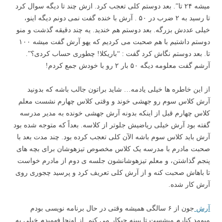
میشه ۲۴ تا”. بعد دوستم کلی تعجب کرد. ازش چند تا دیگه سوال کرد
تا رسید به ۲ ضرب در ۵۰ . آرش با خنده گفت نمی دونم دیگه اینو،
خیلی عددش بزرگه. بعد دوستم هم خندید. یه چند دقیقه گذشت و منو
دوستم داشتیم با هم صحبت می کردیم که یهو آرش گفت میشه ۱۰۰
تا. بعد دوستم نگاش کرد گفت :‌ “باریکلا! چطوری حساب کردی؟”.
آرشم گفت معلومه دیگه ۵۰ بار ۲ رو با خودش جمع کردم!
از این خاطره ها خیلی یادمه… شاید براتون جالب باشه که بدونید
آرش کلاس سوم رو جهشی خوند و وقتی کلاس چهارم نشست معلم
کلاس چهارم قبل از اینکه بدونه آرش جهشی خونده به مدیر مدرسه
گفته بود آرش خیلی ریاضیش جلوتر از کلاسه. بعداً که متوجه شده بود
آرش باید کلاس سوم باشه الآن کلی تعجب کرده بود. چند مدت بعد با
صحبت مادرم با مدرسه یک کلاس مخصوص تیزهوشان برای بچه های
پنجم گذاشتن، و معلم تیزهوشانشون جلسه ی دوم از مادرم خواست
تا باهاش صحبت کنه و از آرش کلی تعریف کرد و پرسید چجوری روی
آرش کار شده.
آرش
جون از ۶ سالگی همیشه وقتی در حال برنامه نویسی بودم
میومد کنارم میشست تا ببینه چیکار می کنم. از اونجا فهمیدم خیلی به