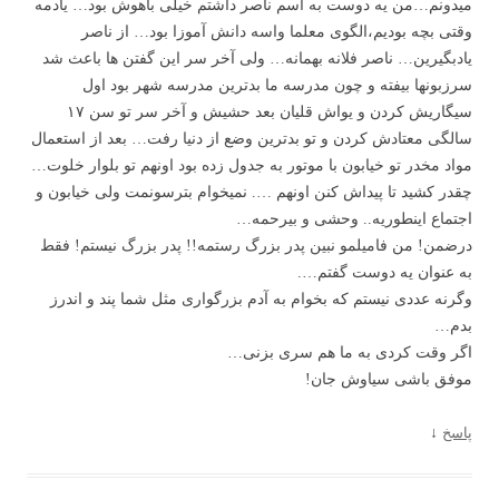
میدونم…من یه دوست به اسم ناصر داشتم خیلی باهوش بود… یادمه
وقتی بچه بودیم،الگوی معلما واسه دانش آموزا بود… از ناصر
یادبگیرین… ناصر فلانه بهمانه… ولی آخر سر این گفتن ها باعث شد
سرزبونها بیفته و چون مدرسه ما بدترین مدرسه شهر بود اول
سیگاریش کردن و یواش قلیان بعد حشیش و آخر سر تو سن ۱۷
سالگی معتادش کردن و تو بدترین وضع از دنیا رفت… بعد از استعمال
مواد مخدر تو خیابون با موتور به جدول زده بود اونهم تو بلوار خلوت…
چقدر کشید تا پیداش کنن اونهم …. نمیخوام بترسونمت ولی خیابون و
اجتماع اینطوریه.. وحشی و بیرحمه…
درضمن! من فامیلمو نبین پدر بزرگ رستمه!! پدر بزرگ نیستم! فقط
به عنوان یه دوست گفتم….
وگرنه عددی نیستم که بخوام به آدم بزرگواری مثل شما پند و اندرز
بدم…
اگر وقت کردی به ما هم سری بزنی…
موفق باشی سیاوش جان!
پاسخ
↓