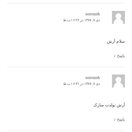
soroush
دی ۷, ۱۳۸۷ در t ۶:۲۶ ب.ظ
سلام آرش
پاسخ
↓
soroush
دی ۷, ۱۳۸۷ در t ۶:۳۱ ب.ظ
آرش تولدت مبارک
پاسخ
↓