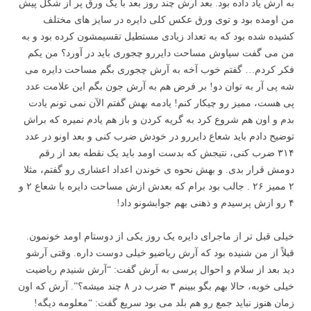
به آرش یاد داده بود. بعد آرش چند روز بعد با یک ورق پر از شکل پیش
من اومده بود و توی ورق عکس کلی دایره در سایز های مختلف
کشیده شده بود که به تعداد زیادی مستطیل تقسیمشون کرده بود و به
من می گفت سیاوش مساحت دایررو چجوری باید در آورد؟ من یکم
فکر کردم… گفتم خوب آخه به آرش چجوری بگم مساحت دایره می
شه پی آر به توان دو! بر فرض هم به آرش جون بگم این علامت عدد
پی هست، ممیز رو چیکار کنم! یادمه بهش گفتم الآن نمی تونم یادت
بدم و اون هم شروع کرد به گریه کردن و باز هم یادم نمیره که براش
توضیح دادم باید شعاع دایررو در خودش ضرب کنی و بعد اونو در عدد
۳۱۴ ضرب کنی، نتیجش که بدست اومد باید یک نقطه بعد از رقم
دومش قرار بدی. و بهش نحوه ی خوندن اعداد اعشاری رو گفتم، مثلا
۲ ممیز ۲۶ . جالب بود برام که بعدش ازش مساحت دایره با شعاع ۲ و
۴ رو ازش پرسیدم و ذهنی بهم جوابشونو داد!
خیلی قبل تر از ماجرای دایره یک روز یکی از دوستام اومد خونمون.
قبلاً از من شنیده بود که آرش ریاضیو خیلی دوست داره. وقتی آرشو
دید بعد از سلام و احوال پرسی به آرش گفت:‌ “آرش شنیدم ریاضیت
خیلی خوبه، حالا بهم بگو ببینم ۳ ضرب در ۸ چند میشه؟”. آرش که اون
زمان هنوز نباید جمع رو هم بلد می بود سریع گفت:‌ “معلومه دیگه!