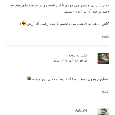
یه چند سالی منتظر می مونیم تا این نابغه رو در عرصه های پیشرفت
(صد در صد آی تی! :دی) ببینیم.
کاش ما هم یه دادشی می داشتیم تا بشه رغیب آقا آرش
)
پاسخ
↓
یکی یه دونه
آذر ۱۵, ۱۳۸۸ در t ۷:۴۲ ب.ظ
منظورم همون رقیب بود! آخه رغیب خیلی دور میشه
پاسخ
↓
SaMaN