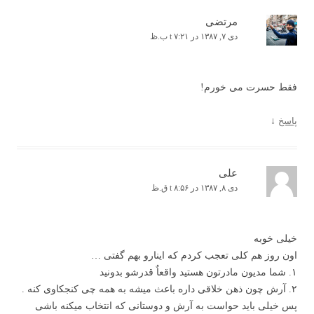
مرتضی
دی ۷, ۱۳۸۷ در t ۷:۲۱ ب.ظ
فقط حسرت می خورم!
پاسخ
↓
علی
دی ۸, ۱۳۸۷ در t ۸:۵۶ ق.ظ
خیلی خوبه
اون روز هم کلی تعجب کردم که اینارو بهم گفتی …
۱. شما مدیون مادرتون هستید واقعاٌ قدرشو بدونید
۲. آرش چون ذهن خلاقی داره باعث میشه به همه چی کنجکاوی کنه .
پس خیلی باید حواست به آرش و دوستانی که انتخاب میکنه باشی